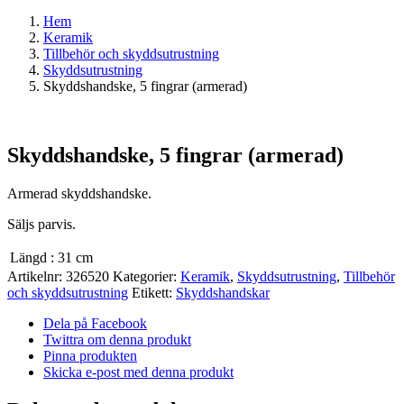
Hem
Keramik
Tillbehör och skyddsutrustning
Skyddsutrustning
Skyddshandske, 5 fingrar (armerad)
Skyddshandske, 5 fingrar (armerad)
Armerad skyddshandske.
Säljs parvis.
Längd
:
31 cm
Artikelnr:
326520
Kategorier:
Keramik
,
Skyddsutrustning
,
Tillbehör
och skyddsutrustning
Etikett:
Skyddshandskar
Dela på Facebook
Twittra om denna produkt
Pinna produkten
Skicka e-post med denna produkt