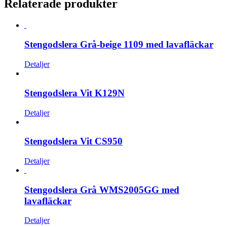
Relaterade produkter
Stengodslera Grå-beige 1109 med lavafläckar
Detaljer
Stengodslera Vit K129N
Detaljer
Stengodslera Vit CS950
Detaljer
Stengodslera Grå WMS2005GG med
lavafläckar
Detaljer