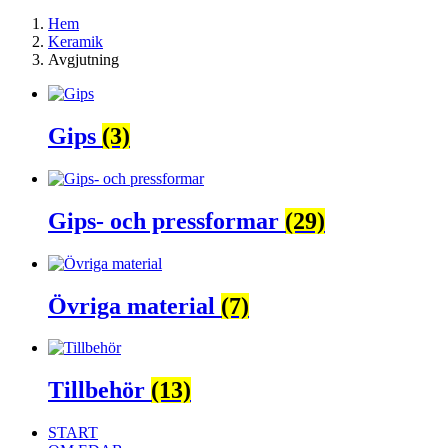
Hem
Keramik
Avgjutning
Gips
(3)
Gips- och pressformar
(29)
Övriga material
(7)
Tillbehör
(13)
START