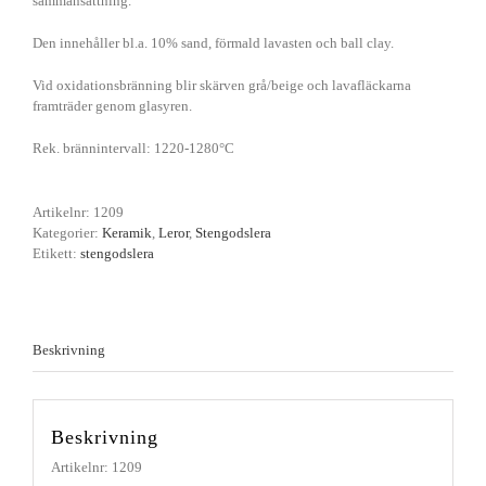
sammansättning.
Den innehåller bl.a. 10% sand, förmald lavasten och ball clay.
Vid oxidationsbränning blir skärven grå/beige och lavafläckarna
framträder genom glasyren.
Rek. brännintervall: 1220-1280°C
Artikelnr:
1209
Kategorier:
Keramik
,
Leror
,
Stengodslera
Etikett:
stengodslera
Beskrivning
Beskrivning
Artikelnr: 1209