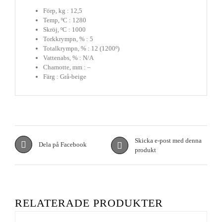
Förp, kg : 12,5
Temp, ºC : 1280
Skröj, ºC : 1000
Torkkrympn, % : 5
Totalkrympn, % : 12 (1200º)
Vattenabs, % : N/A
Chamotte, mm : –
Färg : Grå-beige
Skicka e-post med denna
Dela på Facebook
produkt
RELATERADE PRODUKTER