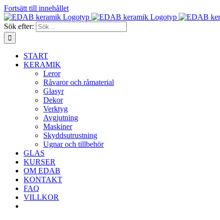
Fortsätt till innehållet
Sök efter:
START
KERAMIK
Leror
Råvaror och råmaterial
Glasyr
Dekor
Verktyg
Avgjutning
Maskiner
Skyddsutrustning
Ugnar och tillbehör
GLAS
KURSER
OM EDAB
KONTAKT
FAQ
VILLKOR