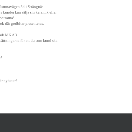
ilstunavägen 34 i Strängnäs.
s kunder kan sälja sin keramik eller
spetsarna!
k där godbitar presenteras.
amik MK AB.
tsättningarna för att du som kund ska
t!
r nyheter!