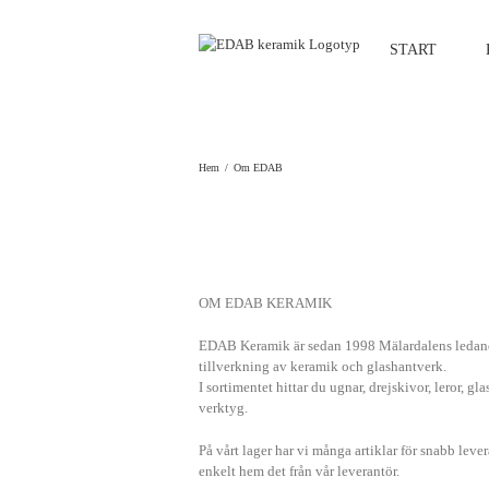
Fortsätt
till
START
innehållet
Hem
Om EDAB
OM EDAB KERAMIK
EDAB Keramik är sedan 1998 Mälardalens ledande
tillverkning av keramik och glashantverk.
I sortimentet hittar du ugnar, drejskivor, leror, gl
verktyg.
På vårt lager har vi många artiklar för snabb lever
enkelt hem det från vår leverantör.