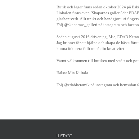
Butik och lager finns sedan oktober 2024 på Esk
I lokalen finns även ’Skaparnas galleri’ där EDAB
glashantverk. Allt unikt och handgjort uti finger
Följ @skaparnas_galleri på instagram och faceboo
Sedan augusti 2016 driver jag, Mia, EDAB Ker
Jag brinner för att hjälpa och skapa de bästa föru
kunna fokusera fullt ut på din kreativitet.
Varmt välkommen till butiken med smått och got
Hälsar Mia Kultala
Följ @edabkeramik på instagram och hemsidan fö
START