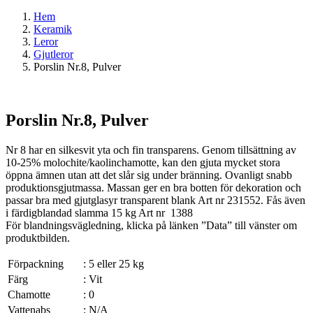
Hem
Keramik
Leror
Gjutleror
Porslin Nr.8, Pulver
Porslin Nr.8, Pulver
Nr 8 har en silkesvit yta och fin transparens. Genom tillsättning av
10-25% molochite/kaolinchamotte, kan den gjuta mycket stora
öppna ämnen utan att det slår sig under bränning. Ovanligt snabb
produktionsgjutmassa. Massan ger en bra botten för dekoration och
passar bra med gjutglasyr transparent blank Art nr 231552. Fås även
i färdigblandad slamma 15 kg Art nr 1388
För blandningsvägledning, klicka på länken ”Data” till vänster om
produktbilden.
Förpackning
:
5 eller 25 kg
Färg
:
Vit
Chamotte
:
0
Vattenabs
:
N/A