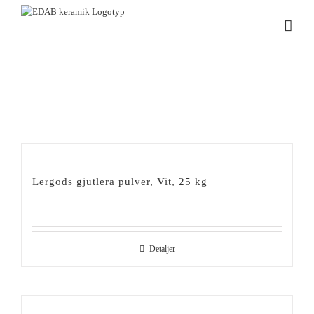
Fortsätt
till
innehållet
Lergods gjutlera pulver, Vit, 25 kg
Detaljer