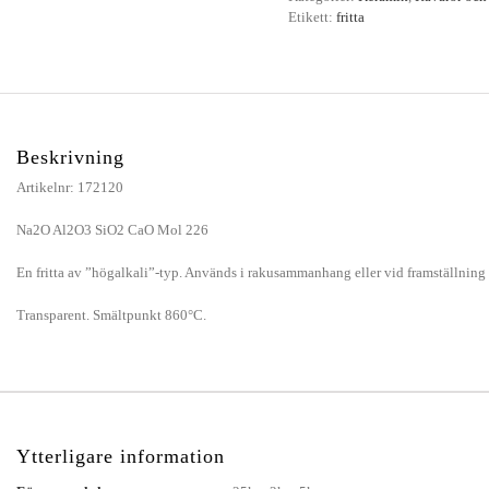
Etikett:
fritta
Beskrivning
Artikelnr: 172120
Na2O Al2O3 SiO2 CaO Mol 226
En fritta av ”högalkali”-typ. Används i rakusammanhang eller vid framställning a
Transparent. Smältpunkt 860°C.
Ytterligare information