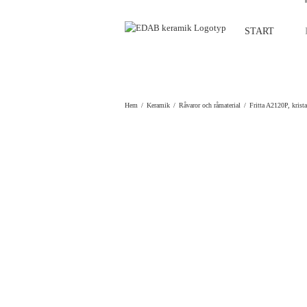
Fortsätt
till
START
innehållet
Hem
Keramik
Råvaror och råmaterial
Fritta A2120P, krista