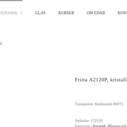
KERAMIK
GLAS
KURSER
OM EDAB
KON
ll
Fritta A2120P, kristall
Transparent. Smältpunkt 860°C.
Artikelnr:
172120
Kategorier:
Keramik
,
Råvaror och 