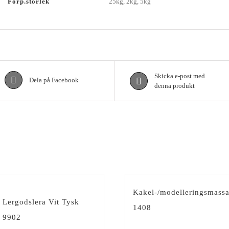
Förp.storlek
25kg, 2kg, 5kg
Skicka e-post med
Dela på Facebook
denna produkt
Kakel-/modelleringsmass
Lergodslera Vit Tysk
1408
9902