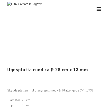
Fortsätt
till
innehållet
Ugnsplatta rund ca Ø 28 cm x 13 mm
Skydda plattan mot glasyrspill med vår Plattengobe C-1.[573]
Diameter
:
28 cm
Höjd
:
13 mm