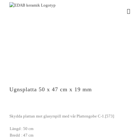
Fortsätt
till
innehållet
Ugnsplatta 50 x 47 cm x 19 mm
Skydda plattan mot glasyrspill med vår Plattengobe C-1.[573]
Längd
:
50 cm
Bredd
:
47 cm