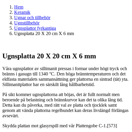
Hem
Keramik
Ugnar och tillbehör
Ugnstillbehör
Ugnsplattor fyrkantiga
Ugnsplatta 20 X 20 cm X 6 mm
Ugnsplatta 20 X 20 cm X 6 mm
Våra ugnsplattor av sillimanit pressas i formar under högt tryck och
bränns i gasugn till 1340 °C. Den höga bränntemperaturen och det
eldfasta materialets sammansättning ger plattorna en sintrad (tät) yta.
Sillimanitplattor har en särskilt lång hållbarhetstid.
På sikt kommer ugnsplattorna att böjas, det är fullt normalt men
beroende på belastning och brännkurvor kan det ta olika lång tid.
Detta kan du påverka, med rätt val av platta och tjocklek samt
genom att vända plattorna regelbundet kan deras livslängd förlängas
avsevärt.
Skydda plattan mot glasyrspill med vår Plattengobe C-1.[573]