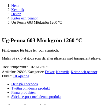
Hem
Keramik
Dekor
Kritor och pennor
Ug-Penna 603 Mörkgrön 1260 °C
Ug-Penna 603 Mörkgrön 1260 °C
Färgpennor för både ler- och stengods.
Målas på skröjat gods som därefter glaseras med transparent glasyr.
Rek. temperatur
:
1020-1260 °C
Artikelnr:
26803
Kategorier:
Dekor
,
Keramik
,
Kritor och pennor
Etikett:
UG-penna
Dela på Facebook
Twittra om denna produkt
Pinna produkten
Skicka e-post med denna produkt