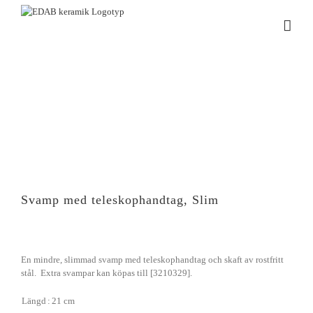
Fortsätt
till
innehållet
Svamp med teleskophandtag, Slim
En mindre, slimmad svamp med teleskophandtag och skaft av rostfritt
stål. Extra svampar kan köpas till [3210329].
Längd
:
21 cm