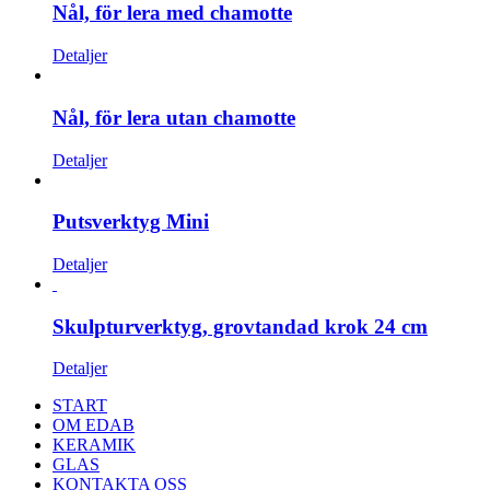
Nål, för lera med chamotte
Detaljer
Nål, för lera utan chamotte
Detaljer
Putsverktyg Mini
Detaljer
Skulpturverktyg, grovtandad krok 24 cm
Detaljer
START
OM EDAB
KERAMIK
GLAS
KONTAKTA OSS