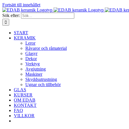
Fortsätt till innehållet
Sök efter:
START
KERAMIK
Leror
Råvaror och råmaterial
Glasyr
Dekor
Verktyg
Avgjutning
Maskiner
Skyddsutrustning
Ugnar och tillbehör
GLAS
KURSER
OM EDAB
KONTAKT
FAQ
VILLKOR