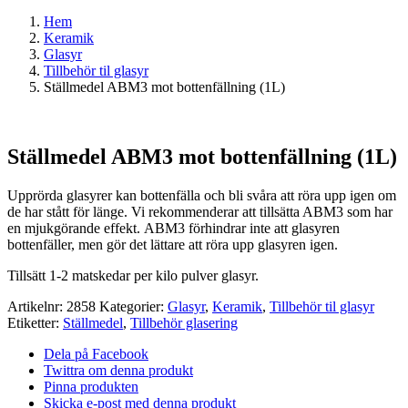
Hem
Keramik
Glasyr
Tillbehör til glasyr
Ställmedel ABM3 mot bottenfällning (1L)
Ställmedel ABM3 mot bottenfällning (1L)
Upprörda glasyrer kan bottenfälla och bli svåra att röra upp igen om
de har stått för länge. Vi rekommenderar att tillsätta ABM3 som har
en mjukgörande effekt. ABM3 förhindrar inte att glasyren
bottenfäller, men gör det lättare att röra upp glasyren igen.
Tillsätt 1-2 matskedar per kilo pulver glasyr.
Artikelnr:
2858
Kategorier:
Glasyr
,
Keramik
,
Tillbehör til glasyr
Etiketter:
Ställmedel
,
Tillbehör glasering
Dela på Facebook
Twittra om denna produkt
Pinna produkten
Skicka e-post med denna produkt