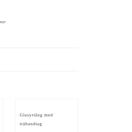
asyr
Glasyrtång med
trähandtag