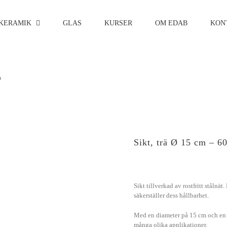
KERAMIK
GLAS
KURSER
OM EDAB
KON
h
Sikt, trä Ø 15 cm – 6
Sikt tillverkad av rostfritt stålnät
säkerställer dess hållbarhet.
Med en diameter på 15 cm och en m
många olika applikationer.