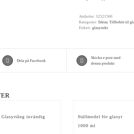
Artikelnr:
32521560
Kategorier:
Siktar
,
Tillbehör til gl
Etikett:
glasyrsikt
Skicka e-post med
Dela på Facebook
denna produkt
TER
Glasyrtång invändig
Ställmedel för glasyr
1000 ml