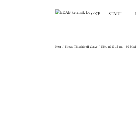
Fortsätt
till
START
innehållet
Hem
Siktar
Tillbehör til glasyr
Sikt, trä Ø 15 cm – 60 Mes