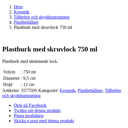
Hem
Keramik
Tillbehör och skyddsutrustning
Plastbehållare
Plastburk med skruvlock 750 ml
Plastburk med skruvlock 750 ml
Plastburk med tätslutande lock.
Volym
:
750 ml
Diameter
:
9,5 cm
Höjd
:
12 cm
Artikelnr:
357750S
Kategorier:
Keramik
,
Plastbehållare
,
Tillbehör
och skyddsutrustning
Dela på Facebook
Twittra om denna produkt
Pinna produkten
Skicka e-post med denna produkt