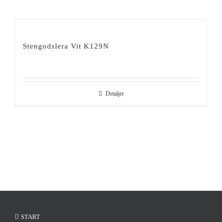
Stengodslera Vit K129N
Detaljer
START