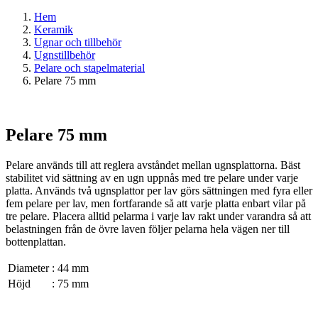
Hem
Keramik
Ugnar och tillbehör
Ugnstillbehör
Pelare och stapelmaterial
Pelare 75 mm
Pelare 75 mm
Pelare används till att reglera avståndet mellan ugnsplattorna. Bäst
stabilitet vid sättning av en ugn uppnås med tre pelare under varje
platta. Används två ugnsplattor per lav görs sättningen med fyra eller
fem pelare per lav, men fortfarande så att varje platta enbart vilar på
tre pelare. Placera alltid pelarma i varje lav rakt under varandra så att
belastningen från de övre laven följer pelarna hela vägen ner till
bottenplattan.
Diameter
:
44 mm
Höjd
:
75 mm