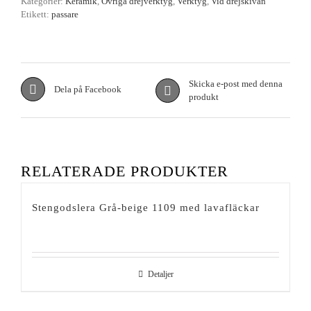
Kategorier:
Keramik
,
Övriga drejverktyg
,
Verktyg
,
Vid drejskivan
Etikett:
passare
Skicka e-post med denna
Dela på Facebook
produkt
RELATERADE PRODUKTER
Stengodslera Grå-beige 1109 med lavafläckar
Detaljer