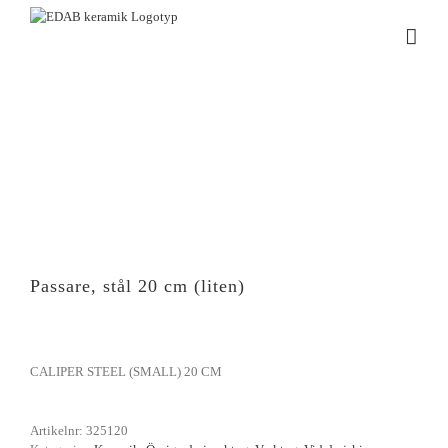
Fortsätt
till
innehållet
Passare, stål 20 cm (liten)
CALIPER STEEL (SMALL) 20 CM
Artikelnr:
325120