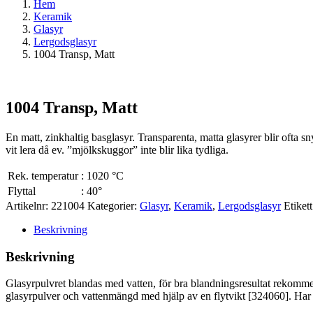
Hem
Keramik
Glasyr
Lergodsglasyr
1004 Transp, Matt
1004 Transp, Matt
En matt, zinkhaltig basglasyr. Transparenta, matta glasyrer blir oft
vit lera då ev. ”mjölkskuggor” inte blir lika tydliga.
Rek. temperatur
:
1020 °C
Flyttal
:
40°
Artikelnr:
221004
Kategorier:
Glasyr
,
Keramik
,
Lergodsglasyr
Etiket
Beskrivning
Beskrivning
Glasyrpulvret blandas med vatten, för bra blandningsresultat rekommen
glasyrpulver och vattenmängd med hjälp av en flytvikt [324060]. Har gl