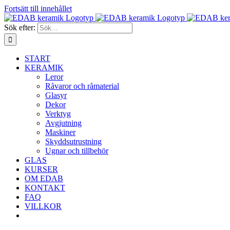
Fortsätt till innehållet
Sök efter:
START
KERAMIK
Leror
Råvaror och råmaterial
Glasyr
Dekor
Verktyg
Avgjutning
Maskiner
Skyddsutrustning
Ugnar och tillbehör
GLAS
KURSER
OM EDAB
KONTAKT
FAQ
VILLKOR