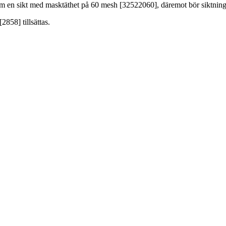
om en sikt med masktäthet på 60 mesh [32522060], däremot bör siktning 
858] tillsättas.