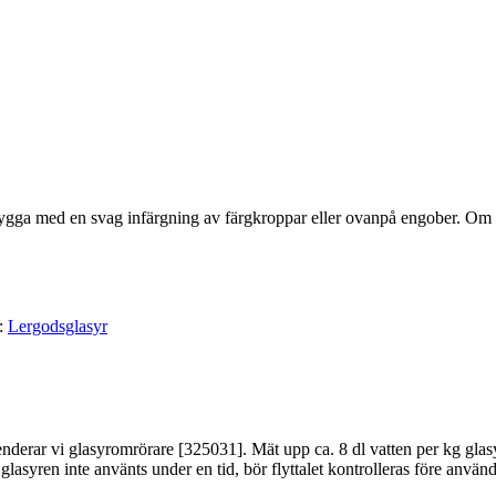
a snygga med en svag infärgning av färgkroppar eller ovanpå engober. O
t:
Lergodsglasyr
derar vi glasyromrörare [325031]. Mät upp ca. 8 dl vatten per kg glasy
asyren inte använts under en tid, bör flyttalet kontrolleras före använ