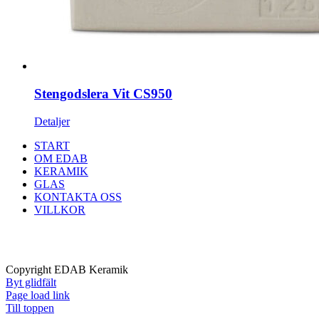
Stengodslera Vit CS950
Detaljer
START
OM EDAB
KERAMIK
GLAS
KONTAKTA OSS
VILLKOR
Copyright EDAB Keramik
Byt glidfält
Page load link
Till toppen