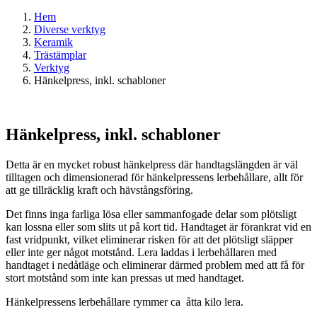
Hem
Diverse verktyg
Keramik
Trästämplar
Verktyg
Hänkelpress, inkl. schabloner
Hänkelpress, inkl. schabloner
Detta är en mycket robust hänkelpress där handtagslängden är väl
tilltagen och dimensionerad för hänkelpressens lerbehållare, allt för
att ge tillräcklig kraft och hävstångsföring.
Det finns inga farliga lösa eller sammanfogade delar som plötsligt
kan lossna eller som slits ut på kort tid. Handtaget är förankrat vid en
fast vridpunkt, vilket eliminerar risken för att det plötsligt släpper
eller inte ger något motstånd. Lera laddas i lerbehållaren med
handtaget i nedåtläge och eliminerar därmed problem med att få för
stort motstånd som inte kan pressas ut med handtaget.
Hänkelpressens lerbehållare rymmer ca åtta kilo lera.