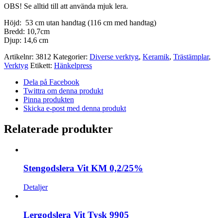
OBS! Se alltid till att använda mjuk lera.
Höjd: 53 cm utan handtag (116 cm med handtag)
Bredd: 10,7cm
Djup: 14,6 cm
Artikelnr:
3812
Kategorier:
Diverse verktyg
,
Keramik
,
Trästämplar
,
Verktyg
Etikett:
Hänkelpress
Dela på Facebook
Twittra om denna produkt
Pinna produkten
Skicka e-post med denna produkt
Relaterade produkter
Stengodslera Vit KM 0,2/25%
Detaljer
Lergodslera Vit Tysk 9905