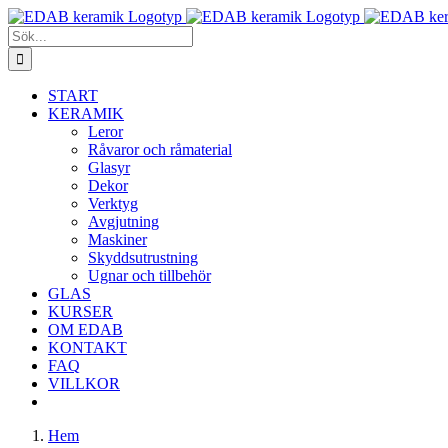
Fortsätt
till
Sök
innehållet
efter:
START
KERAMIK
Leror
Råvaror och råmaterial
Glasyr
Dekor
Verktyg
Avgjutning
Maskiner
Skyddsutrustning
Ugnar och tillbehör
GLAS
KURSER
OM EDAB
KONTAKT
FAQ
VILLKOR
Hem