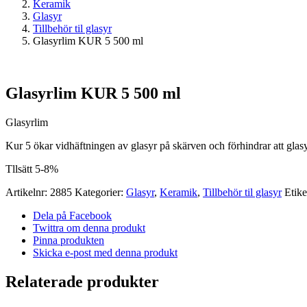
Keramik
Glasyr
Tillbehör til glasyr
Glasyrlim KUR 5 500 ml
Glasyrlim KUR 5 500 ml
Glasyrlim
Kur 5 ökar vidhäftningen av glasyr på skärven och förhindrar att glasyr
Tllsätt 5-8%
Artikelnr:
2885
Kategorier:
Glasyr
,
Keramik
,
Tillbehör til glasyr
Etike
Dela på Facebook
Twittra om denna produkt
Pinna produkten
Skicka e-post med denna produkt
Relaterade produkter