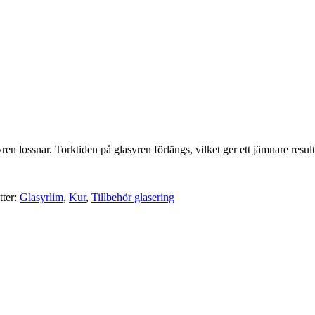
en lossnar. Torktiden på glasyren förlängs, vilket ger ett jämnare result
tter:
Glasyrlim
,
Kur
,
Tillbehör glasering