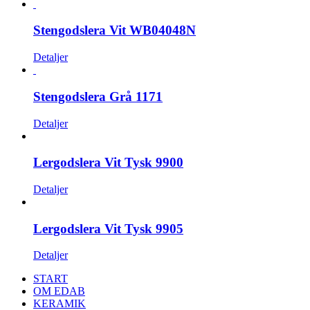
Stengodslera Vit WB04048N
Detaljer
Stengodslera Grå 1171
Detaljer
Lergodslera Vit Tysk 9900
Detaljer
Lergodslera Vit Tysk 9905
Detaljer
START
OM EDAB
KERAMIK