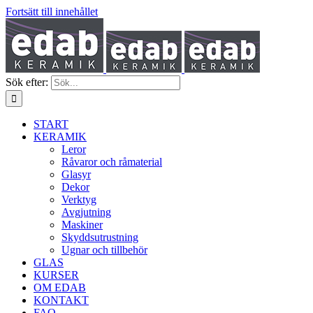
Fortsätt till innehållet
Sök efter:
START
KERAMIK
Leror
Råvaror och råmaterial
Glasyr
Dekor
Verktyg
Avgjutning
Maskiner
Skyddsutrustning
Ugnar och tillbehör
GLAS
KURSER
OM EDAB
KONTAKT
FAQ