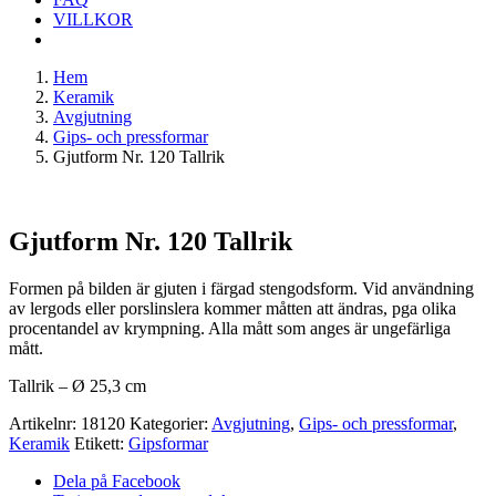
VILLKOR
Hem
Keramik
Avgjutning
Gips- och pressformar
Gjutform Nr. 120 Tallrik
Gjutform Nr. 120 Tallrik
Formen på bilden är gjuten i färgad stengodsform. Vid användning
av lergods eller porslinslera kommer måtten att ändras, pga olika
procentandel av krympning. Alla mått som anges är ungefärliga
mått.
Tallrik – Ø 25,3 cm
Artikelnr:
18120
Kategorier:
Avgjutning
,
Gips- och pressformar
,
Keramik
Etikett:
Gipsformar
Dela på Facebook