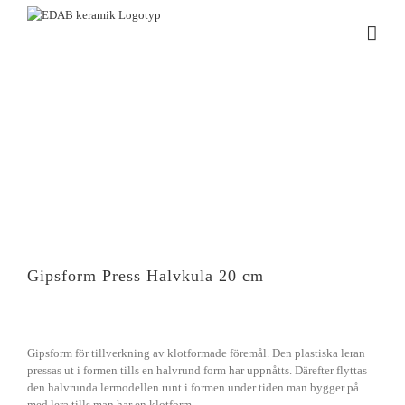
Fortsätt
till
innehållet
Gipsform Press Halvkula 20 cm
Gipsform för tillverkning av klotformade föremål. Den plastiska leran
pressas ut i formen tills en halvrund form har uppnåtts. Därefter flyttas
den halvrunda lermodellen runt i formen under tiden man bygger på
med lera tills man har en klotform.