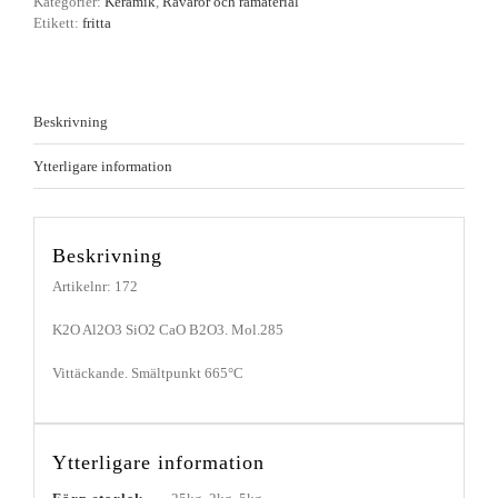
Kategorier:
Keramik
,
Råvaror och råmaterial
Etikett:
fritta
Beskrivning
Ytterligare information
Beskrivning
Artikelnr: 172
K2O Al2O3 SiO2 CaO B2O3. Mol.285
Vittäckande. Smältpunkt 665°C
Ytterligare information