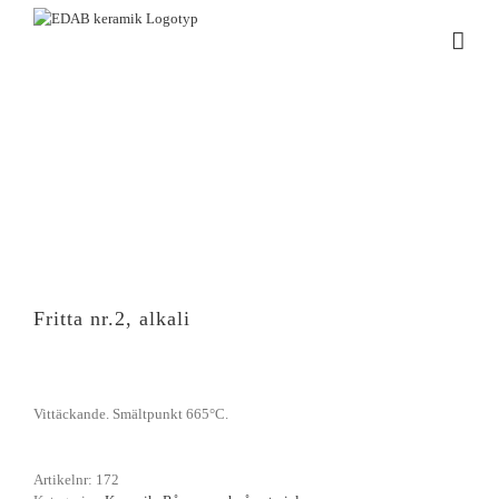
Fortsätt
till
innehållet
Fritta nr.2, alkali
Vittäckande. Smältpunkt 665°C.
Artikelnr:
172