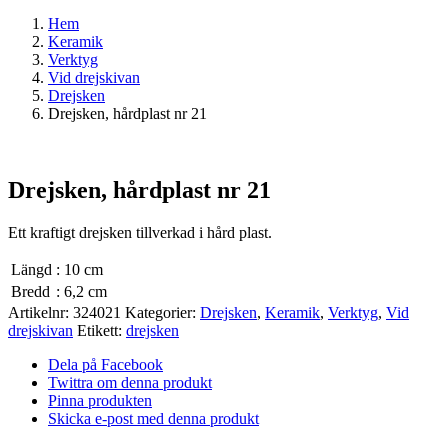
Hem
Keramik
Verktyg
Vid drejskivan
Drejsken
Drejsken, hårdplast nr 21
Drejsken, hårdplast nr 21
Ett kraftigt drejsken tillverkad i hård plast.
Längd
:
10 cm
Bredd
:
6,2 cm
Artikelnr:
324021
Kategorier:
Drejsken
,
Keramik
,
Verktyg
,
Vid
drejskivan
Etikett:
drejsken
Dela på Facebook
Twittra om denna produkt
Pinna produkten
Skicka e-post med denna produkt