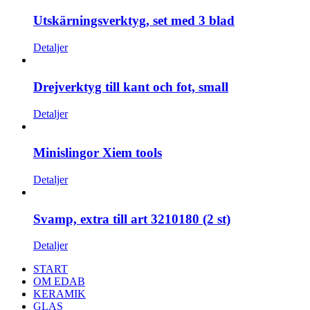
Utskärningsverktyg, set med 3 blad
Detaljer
Drejverktyg till kant och fot, small
Detaljer
Minislingor Xiem tools
Detaljer
Svamp, extra till art 3210180 (2 st)
Detaljer
START
OM EDAB
KERAMIK
GLAS