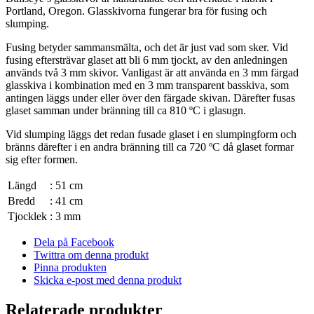
Portland, Oregon. Glasskivorna fungerar bra för fusing och
slumping.
Fusing betyder sammansmälta, och det är just vad som sker. Vid
fusing eftersträvar glaset att bli 6 mm tjockt, av den anledningen
används två 3 mm skivor. Vanligast är att använda en 3 mm färgad
glasskiva i kombination med en 3 mm transparent basskiva, som
antingen läggs under eller över den färgade skivan. Därefter fusas
glaset samman under bränning till ca 810 ºC i glasugn.
Vid slumping läggs det redan fusade glaset i en slumpingform och
bränns därefter i en andra bränning till ca 720 ºC då glaset formar
sig efter formen.
Längd
:
51 cm
Bredd
:
41 cm
Tjocklek
:
3 mm
Dela på Facebook
Twittra om denna produkt
Pinna produkten
Skicka e-post med denna produkt
Relaterade produkter