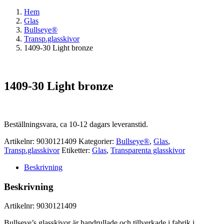
Hem
Glas
Bullseye®
Transp.glasskivor
1409-30 Light bronze
1409-30 Light bronze
Beställningsvara, ca 10-12 dagars leveranstid.
Artikelnr:
9030121409
Kategorier:
Bullseye®
,
Glas
,
Transp.glasskivor
Etiketter:
Glas
,
Transparenta glasskivor
Beskrivning
Beskrivning
Artikelnr: 9030121409
Bullseye’s glasskivor är handrullade och tillverkade i fabrik i