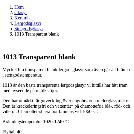
Hem
Glasyr
Keramik
Lergodsglasyr
Stengodsglasyr
1013 Transparent blank
1013 Transparent blank
Mycket bra transparent blank lergodsglasyr som även går att bränna
i stengodstemperatur.
1013 är den bästa transparenta lergodsglasyr vi hittills har fått fram
med avseende på mjölkslöjor.
Den har utmärkt färgutveckling över engobe- och underglasyrdekor.
Den är krackeleringsfri och vattentät* på chamottefria blå-, röd- och
vitleror. Chamotterad lera bör brännas vid 1060°C.
Bränningstemperatur 1020-1240°C
Flyttal: 40