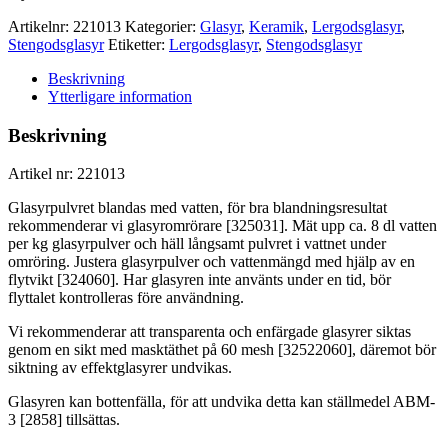
Artikelnr:
221013
Kategorier:
Glasyr
,
Keramik
,
Lergodsglasyr
,
Stengodsglasyr
Etiketter:
Lergodsglasyr
,
Stengodsglasyr
Beskrivning
Ytterligare information
Beskrivning
Artikel nr: 221013
Glasyrpulvret blandas med vatten, för bra blandningsresultat
rekommenderar vi glasyromrörare [325031]. Mät upp ca. 8 dl vatten
per kg glasyrpulver och häll långsamt pulvret i vattnet under
omröring. Justera glasyrpulver och vattenmängd med hjälp av en
flytvikt [324060]. Har glasyren inte använts under en tid, bör
flyttalet kontrolleras före användning.
Vi rekommenderar att transparenta och enfärgade glasyrer siktas
genom en sikt med masktäthet på 60 mesh [32522060], däremot bör
siktning av effektglasyrer undvikas.
Glasyren kan bottenfälla, för att undvika detta kan ställmedel ABM-
3 [2858] tillsättas.