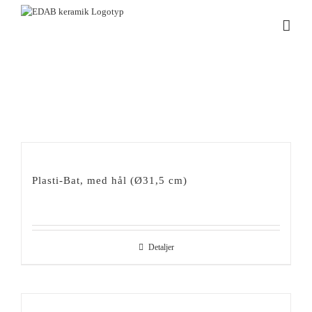
Fortsätt
till
innehållet
Plasti-Bat, med hål (Ø31,5 cm)
Detaljer