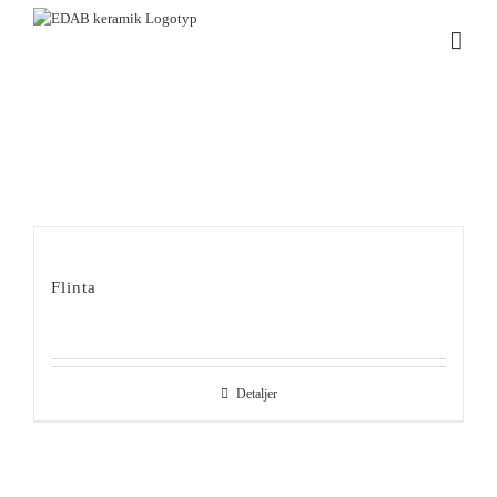
Fortsätt
till
innehållet
Flinta
Detaljer