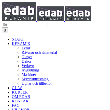
Fortsätt
till
innehållet
Sök
efter:
START
KERAMIK
Leror
Råvaror och råmaterial
Glasyr
Dekor
Verktyg
Avgjutning
Maskiner
Skyddsutrustning
Ugnar och tillbehör
GLAS
KURSER
OM EDAB
KONTAKT
FAQ
VILLKOR