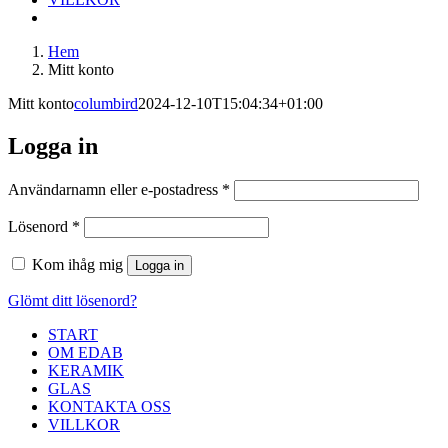
Hem
Mitt konto
Mitt konto
columbird
2024-12-10T15:04:34+01:00
Logga in
Obligatoriskt
Användarnamn eller e-postadress
*
Obligatoriskt
Lösenord
*
Kom ihåg mig
Logga in
Glömt ditt lösenord?
START
OM EDAB
KERAMIK
GLAS
KONTAKTA OSS
VILLKOR