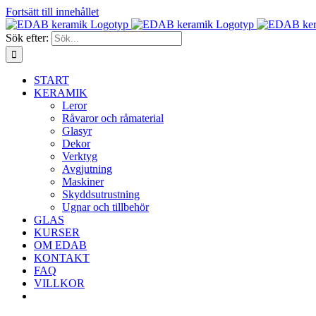
Fortsätt till innehållet
Sök efter:
START
KERAMIK
Leror
Råvaror och råmaterial
Glasyr
Dekor
Verktyg
Avgjutning
Maskiner
Skyddsutrustning
Ugnar och tillbehör
GLAS
KURSER
OM EDAB
KONTAKT
FAQ
VILLKOR